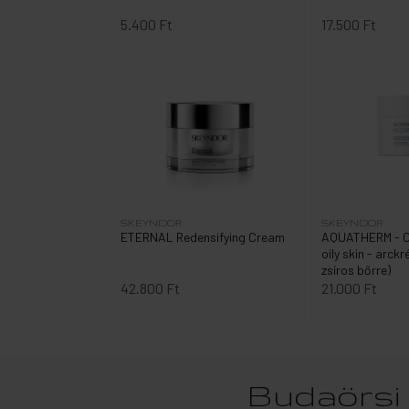
5.400 Ft
17.500 Ft
SKEYNDOR
SKEYNDOR
ETERNAL Redensifying Cream
AQUATHERM - C
oily skin - arck
zsíros bőrre)
42.800 Ft
21.000 Ft
Budaörsi 