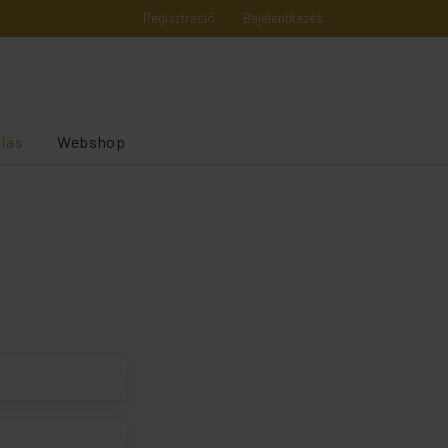
Regisztráció
Bejelentkezés
alás
Webshop