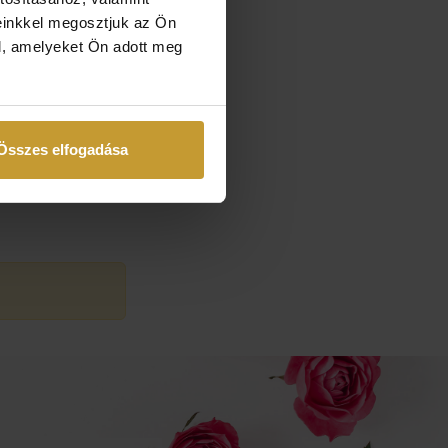
einkkel megosztjuk az Ön
l, amelyeket Ön adott meg
Összes elfogadása
 be, vagy