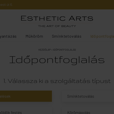
sti út 6.
yantázás
Műköröm
Sminktetoválás
Időpontfogl
KEZDŐLAP
»
IDŐPONTFOGLALÁS
Időpontfoglalás
1. Válassza ki a szolgáltatás típust
elések
Sminktetoválás
möldök festés
Körömápolás