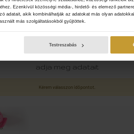
hez. Ezenkívül közösségi média-, hirdető- és elemező partner
27
28
29
30
zó adatait, akik kombinálhatják az adatokat más olyan adatokka
sznált más szolgáltatásokból gyűjtöttek.
3
4
5
6
Testreszabás
lalás véglegesítéséhez jelentkezzen
adja meg adatait
Kérem válasszon időpontot.