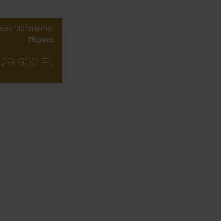
elés időtartama:
75 perc
29 900 Ft