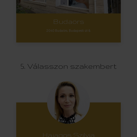
Budaörs
2040 Budaörs, Budapesti út 6.
5. Válasszon szakembert
Hajagos Szilvia