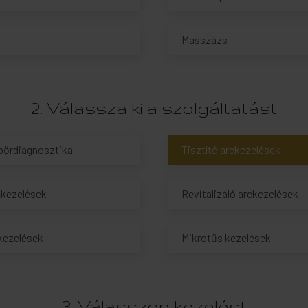
Masszázs
2. Válassza ki a szolgáltatást
bőrdiagnosztika
Tisztító arckezelések
ckezelések
Revitalizáló arckezelések
kezelések
Mikrotűs kezelések
3. Válasszon kezelést