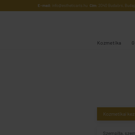
E-mail:
info@estheticarts.hu
Cím:
2040 Budaörs, Budape
Kozmetika
G
Kozmetikai kez
Szempilla, sze