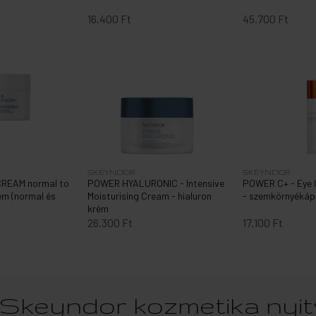
16.400 Ft
45.700 Ft
SKEYNDOR
SKEYNDOR
REAM normal to
POWER HYALURONIC - Intensive
POWER C+ - Eye 
rém (normal és
Moisturising Cream - hialuron
- szemkörnyékáp
krém
26.300 Ft
17.100 Ft
Skeyndor kozmetika nyi