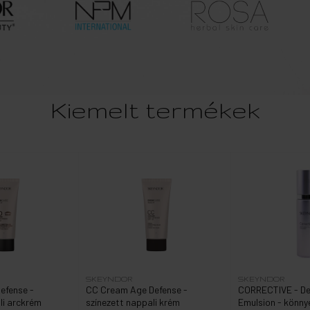
Kiemelt termékek
SKEYNDOR
SKEYNDOR
efense -
CC Cream Age Defense -
CORRECTIVE - Dee
li arckrém
színezett nappali krém
Emulsion - könny