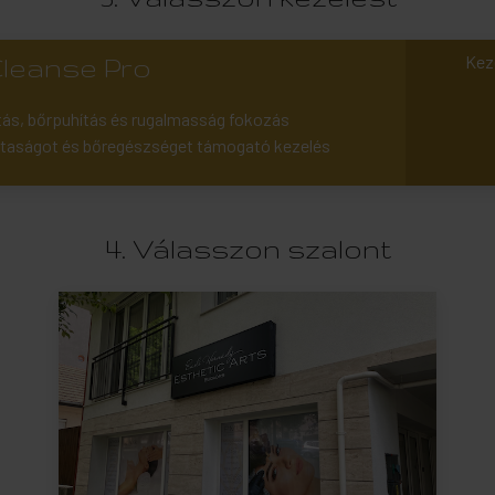
Kez
leanse Pro
ítás, bőrpuhítás és rugalmasság fokozás
taságot és bőregészséget támogató kezelés
4. Válasszon szalont