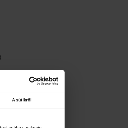
)
A sütikről
tosításához, valamint