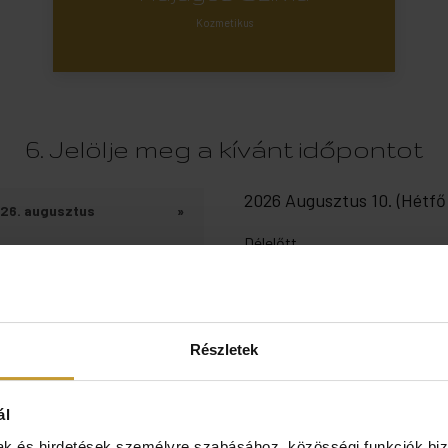
Kozmetikus
6. Jelölje meg a kívánt időpontot
2026 Augusztus 10. (Hétfő
26. augusztus
»
Délelőtt
e
Cs
P
Szo
V
9:20
9:45
30
31
1
2
6
7
8
9
Részletek
13
14
15
16
ál
20
21
22
23
mak és hirdetések személyre szabásához, közösségi funkciók biz