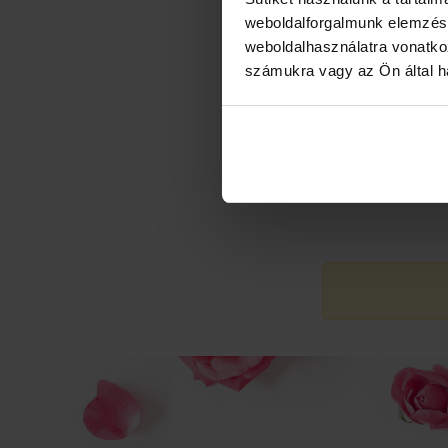
weboldalforgalmunk elemzésé
24
25
26
weboldalhasználatra vonatko
számukra vagy az Ön által ha
31
1
2
7. A fog