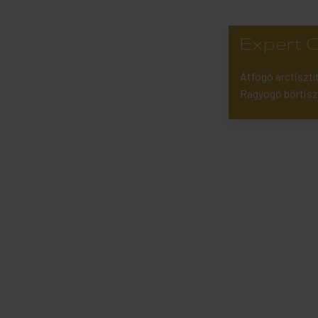
Expert C
Átfogó arctiszt
Ragyogó bőrtisz