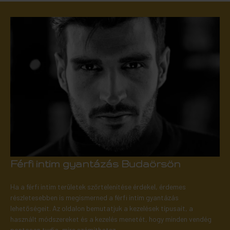
Férfi intim gyantázás Budaörsön
Ha a férfi intim területek szőrtelenítése érdekel, érdemes
részletesebben is megismerned a férfi intim gyantázás
lehetőségeit. Az oldalon bemutatjuk a kezelések típusait, a
használt módszereket és a kezelés menetét, hogy minden vendég
pontosan tudja, mire számíthatsz.