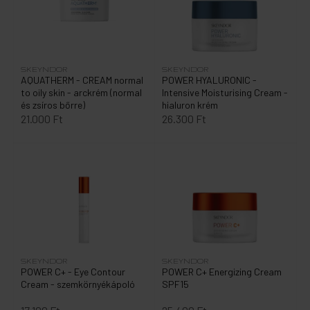
SKEYNDOR
SKEYNDOR
AQUATHERM - CREAM normal
POWER HYALURONIC -
to oily skin - arckrém (normal
Intensive Moisturising Cream -
és zsíros bőrre)
hialuron krém
21.000 Ft
26.300 Ft
SKEYNDOR
SKEYNDOR
POWER C+ - Eye Contour
POWER C+ Energizing Cream
Cream - szemkörnyékápoló
SPF15