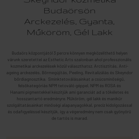
Budaörsön
Arckezelés, Gyanta,
Műköröm, Gél Lakk
Budaörs központjától 3 percre könnyen megközelíthető helyen
várunk szeretettel az Esthetic Arts szalonban ahol professzionális
kozmetikai arckezelések közül választhatsz. Arctisztítás, Anti-
ageing arckezelés, Bőrmegújítás, Peeling, Revitalizálás és Skeyndor
bőrdiagnosztika. Sminktetoválásainkat a csúcsminőségű,
felsőkategóriás NPM tetováló géppel, NPM és ROSA és
Hanami pigmentekkel készítjük ami garanciát ad a tökéletes és
hosszantartó eredményre. Műköröm, gél lakk és manikűr
szolgáltatásainkat minőségi alapanyagokkal, precíz kidolgozással
és odafigyeléssel készítjük, így a végeredmény nem csak gyönyörű
de tartós is marad.