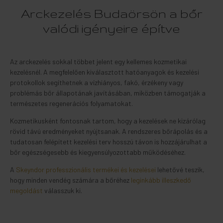
Arckezelés Budaörsön a bőr
valódi igényeire építve
Az arckezelés sokkal többet jelent egy kellemes kozmetikai
kezelésnél. A megfelelően kiválasztott hatóanyagok és kezelési
protokollok segíthetnek a vízhiányos, fakó, érzékeny vagy
problémás bőr állapotának javításában, miközben támogatják a
természetes regenerációs folyamatokat.
Kozmetikusként fontosnak tartom, hogy a kezelések ne kizárólag
rövid távú eredményeket nyújtsanak. A rendszeres bőrápolás és a
tudatosan felépített kezelési terv hosszú távon is hozzájárulhat a
bőr egészségesebb és kiegyensúlyozottabb működéséhez.
A
Skeyndor professzionális termékei és kezelései
lehetővé teszik,
hogy minden vendég számára a bőréhez
leginkább illeszkedő
megoldást
válasszuk ki.