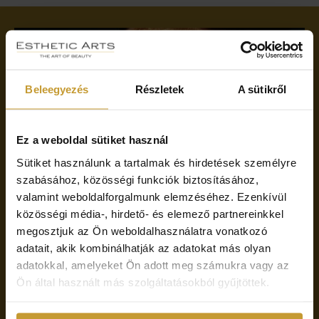
Beleegyezés
Részletek
A sütikről
Ez a weboldal sütiket használ
Sütiket használunk a tartalmak és hirdetések személyre
szabásához, közösségi funkciók biztosításához,
valamint weboldalforgalmunk elemzéséhez. Ezenkívül
közösségi média-, hirdető- és elemező partnereinkkel
Találd meg a bőrödhöz illő kezelést
megosztjuk az Ön weboldalhasználatra vonatkozó
adatait, akik kombinálhatják az adatokat más olyan
A megfelelő arckezelés kiválasztása a bőr állapotának pontos
adatokkal, amelyeket Ön adott meg számukra vagy az
ismeretével kezdődik. Egyedi kezelésválasztó rendszerünk segít
Ön által használt más szolgáltatásokból gyűjtöttek.
megtalálni azt a kezelést, amely leginkább megfelel bőröd aktuális
igényeinek, legyen szó vízhiányról, érzékenységről, bőröregedésről