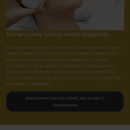
Ismerd meg bőröd valódi állapotát
A bőr állapotának pontos ismerete nélkül nehéz valóban hatékony
kezelést választani. A professzionális Skeyndor bőrdiagnosztika
lehetővé teszi, hogy részletes képet kapjunk bőröd aktuális
szükségleteiről, így az ajánlott kezelések és hatóanyagok nem
általános feltételezésekre, hanem valós adatokra épülnek. Ez a
tudatos bőrápolás alapja, amely hosszú távon is támogatja a bőr
egészségét és szépségét.
BŐRDIAGNOSZTIKA ÉS SZEMÉLYRE SZABOTT
TANÁCSADÁS