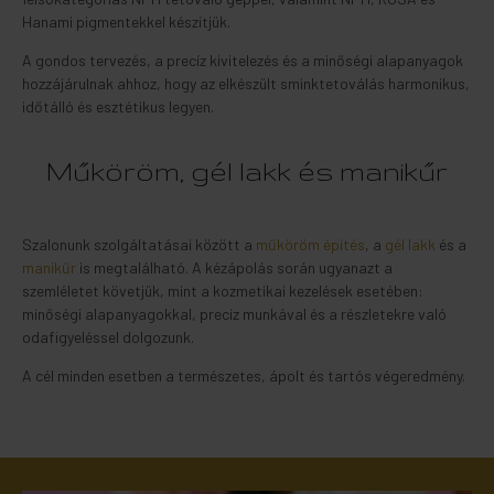
Hanami pigmentekkel készítjük.
A gondos tervezés, a precíz kivitelezés és a minőségi alapanyagok
hozzájárulnak ahhoz, hogy az elkészült sminktetoválás harmonikus,
időtálló és esztétikus legyen.
Műköröm, gél lakk és manikűr
Szalonunk szolgáltatásai között a
műköröm építés
, a
gél lakk
és a
manikűr
is megtalálható. A kézápolás során ugyanazt a
szemléletet követjük, mint a kozmetikai kezelések esetében:
minőségi alapanyagokkal, precíz munkával és a részletekre való
odafigyeléssel dolgozunk.
A cél minden esetben a természetes, ápolt és tartós végeredmény.