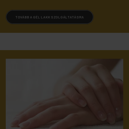
TOVÁBB A GÉL LAKK SZOLGÁLTATÁSRA