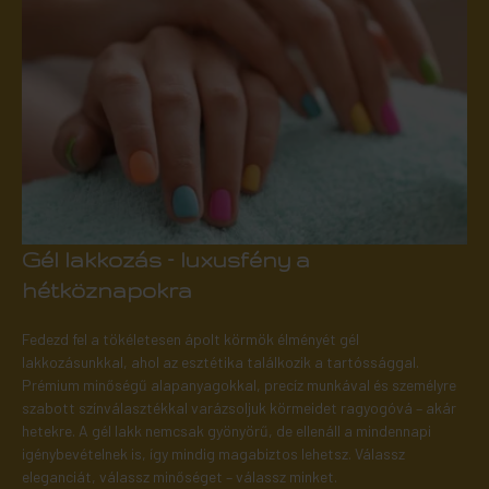
Gél lakkozás – luxusfény a
hétköznapokra
Fedezd fel a tökéletesen ápolt körmök élményét gél
lakkozásunkkal, ahol az esztétika találkozik a tartóssággal.
Prémium minőségű alapanyagokkal, precíz munkával és személyre
szabott színválasztékkal varázsoljuk körmeidet ragyogóvá – akár
hetekre. A gél lakk nemcsak gyönyörű, de ellenáll a mindennapi
igénybevételnek is, így mindig magabiztos lehetsz. Válassz
eleganciát, válassz minőséget – válassz minket.