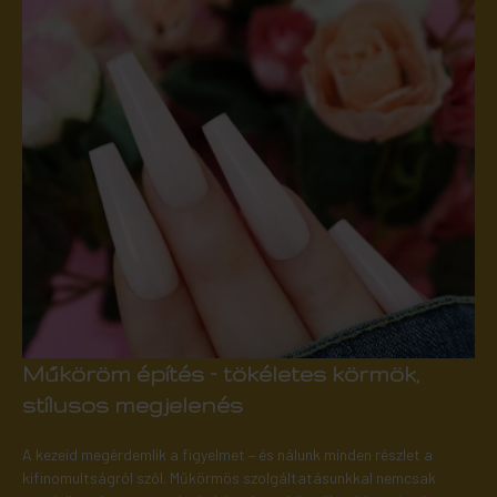
Műköröm építés – tökéletes körmök,
stílusos megjelenés
A kezeid megérdemlik a figyelmet – és nálunk minden részlet a
kifinomultságról szól. Műkörmös szolgáltatásunkkal nemcsak