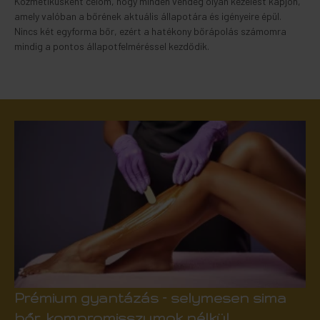
Kozmetikusként célom, hogy minden vendég olyan kezelést kapjon,
amely valóban a bőrének aktuális állapotára és igényeire épül.
Nincs két egyforma bőr, ezért a hatékony bőrápolás számomra
mindig a pontos állapotfelméréssel kezdődik.
Prémium gyantázás – selymesen sima
bőr, kompromisszumok nélkül