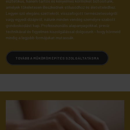
esztétikus, hanem tartós és kényelmes körmöket biztosítunk,
amelyek tökéletesen illeszkednek stílusodhoz és életviteledhez.
Legyen szó elegáns szettekről, visszafogott természetességről
vagy egyedi dizájnról, nálunk minden vendég személyre szabott
gondoskodást kap. Professzionális alapanyagokkal, precíz
technikával és figyelmes kiszolgálással dolgozunk – hogy körmeid
mindig a legjobb formájukat mutassák.
TOVÁBB A MŰKÖRÖM ÉPÍTÉS SZOLGÁLTATÁSRA