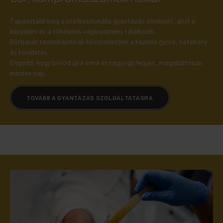
Tapasztald meg a professzionális gyantázás élményét, ahol a
kényelem és a tökéletes végeredmény találkozik.
Bőrbarát technikáinknak köszönhetően a kezelés gyors, hatékony
és kíméletes.
Engedd, hogy bőröd újra sima és ragyogó legyen, magabiztosan
minden nap.
TOVÁBB A GYANTÁZÁS SZOLGÁLTATÁSRA