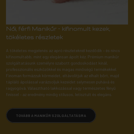
Női, férfi Manikűr – kifinomult kezek,
tökéletes részletek
A tökéletes megjelenés az apró részleteknél kezdődik – és nincs
kifinomultabb, mint egy elegánsan ápolt kéz. Prémium manikűr
szolgáltatásunk személyre szabott gondoskodást kínál,
professzionális eszközökkel és magas minőségű termékekkel.
Finoman formázzuk körmeidet, eltávolítjuk az elhalt bőrt, majd
tápláló ápolással varázsoljuk kezeidet selymesen puhává és
ragyogóvá. Választható lakkozással vagy természetes fényű
finissel – az eredmény mindig stílusos, letisztult és elegáns.
TOVÁBB A MANIKŰR SZOLGÁLTATÁSRA