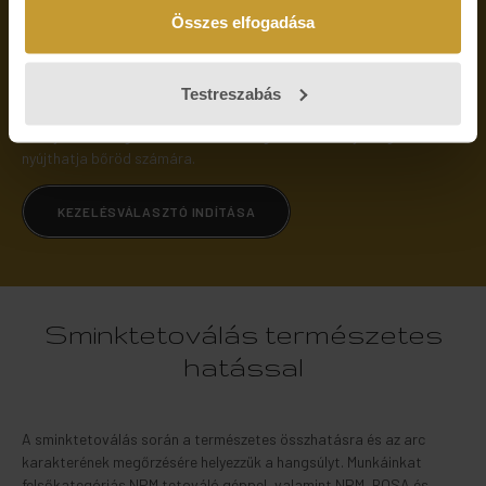
vagy tisztításról.
Összes elfogadása
A professzionális bőrápolás alapja a személyre szabott
megközelítés, hiszen minden bőr más kihívásokkal és eltérő
igényekkel rendelkezik. Az általad tapasztalt tünetek alapján
Testreszabás
összeállított ajánlás segít eligazodni a kezelések között, így
könnyebben megtalálhatod azt a megoldást, amely a legtöbbet
nyújthatja bőröd számára.
KEZELÉSVÁLASZTÓ INDÍTÁSA
Sminktetoválás természetes
hatással
A sminktetoválás során a természetes összhatásra és az arc
karakterének megőrzésére helyezzük a hangsúlyt. Munkáinkat
felsőkategóriás NPM tetováló géppel, valamint NPM, ROSA és