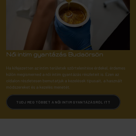
Női intim gyantázás Budaörsön
Ha kifejezetten az intim területek szőrtelenítése érdekel, érdemes
külön megismerned a női intim gyantázás részleteit is. Ezen az
oldalon részletesen bemutatjuk a kezelések típusait, a használt
módszereket és a kezelés menetét.
TUDJ MEG TÖBBET A NŐI INTIM GYANTÁZÁSRÓL ITT