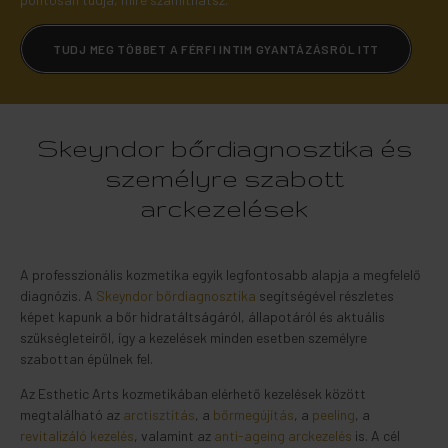
TUDJ MEG TÖBBET A FÉRFI INTIM GYANTÁZÁSRÓL ITT
Skeyndor bőrdiagnosztika és
személyre szabott
arckezelések
A professzionális kozmetika egyik legfontosabb alapja a megfelelő
diagnózis. A
Skeyndor bőrdiagnosztika
segítségével részletes
képet kapunk a bőr hidratáltságáról, állapotáról és aktuális
szükségleteiről, így a kezelések minden esetben személyre
szabottan épülnek fel.
Az Esthetic Arts kozmetikában elérhető kezelések között
megtalálható az
arctisztítás
, a
bőrmegújítás
, a
peeling
, a
revitalizáló kezelés
, valamint az
anti-ageing arckezelés
is. A cél