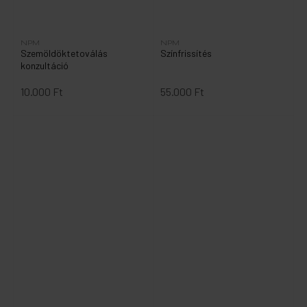
NPM
NPM
Szemöldöktetoválás
Színfrissítés
konzultáció
10.000 Ft
55.000 Ft