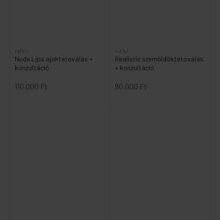
NPM
NPM
Nude Lips ajaktetoválás +
Realistic szemöldöktetoválás
konzultáció
+ konzultáció
110.000 Ft
90.000 Ft