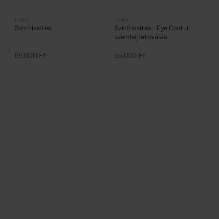
NPM
NPM
Színfrissítés
Színfrissítés - Eye Contur
szemhéjtetoválás
85.000 Ft
55.000 Ft