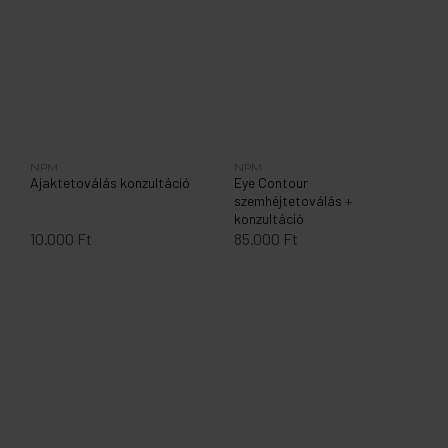
NPM
NPM
Ajaktetoválás konzultáció
Eye Contour
szemhéjtetoválás +
konzultáció
10.000 Ft
85.000 Ft