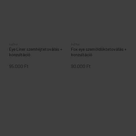
NPM
NPM
Eye Liner szemhéjtetoválás +
Fox eye szemöldöktetoválás +
konzultáció
konzultáció
95.000 Ft
90.000 Ft