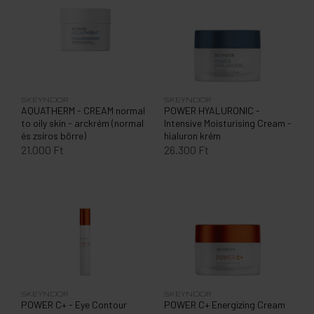
SKEYNDOR
SKEYNDOR
AQUATHERM - CREAM normal
POWER HYALURONIC -
to oily skin - arckrém (normal
Intensive Moisturising Cream -
és zsíros bőrre)
hialuron krém
21.000 Ft
26.300 Ft
SKEYNDOR
SKEYNDOR
POWER C+ - Eye Contour
POWER C+ Energizing Cream