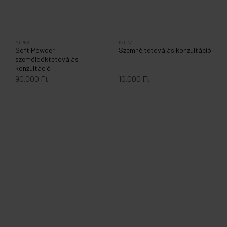
NPM
NPM
Soft Powder
Szemhéjtetoválás konzultáció
szemöldöktetoválás +
konzultáció
90.000 Ft
10.000 Ft