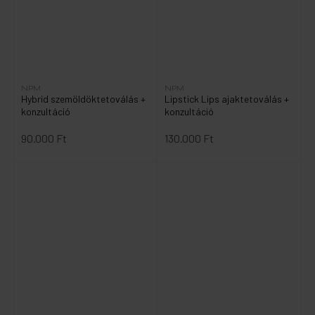
NPM
NPM
Hybrid szemöldöktetoválás +
Lipstick Lips ajaktetoválás +
konzultáció
konzultáció
90.000 Ft
130.000 Ft