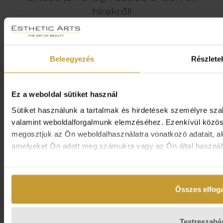
hírekről!
HÍRLEVÉL FELIRATKOZÁS
Beleegyezés
Részlete
Cookie kezelési irányelvek
Ez a weboldal sütiket használ
Sütiket használunk a tartalmak és hirdetések személyre sza
Általános Szerződési Feltételek
valamint weboldalforgalmunk elemzéséhez. Ezenkívül közöss
megosztjuk az Ön weboldalhasználatra vonatkozó adatait, ak
Adatkezelési Tájékoztató
amelyeket Ön adott meg számukra vagy az Ön által használt 
Időpontfoglalási szabályzat
Szállítási információk
Összes elfog
Testreszabá