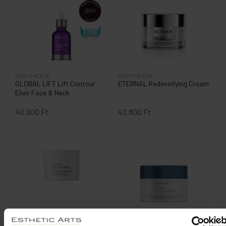
SKEYNDOR
SKEYNDOR
GLOBAL LIFT Lift Contour
ETERNAL Redensifying Cream
Elixir Face & Neck
40.900 Ft
42.800 Ft
SKEYNDOR
SKEYNDOR
AQUATHERM - CREAM normal
POWER HYALURONIC -