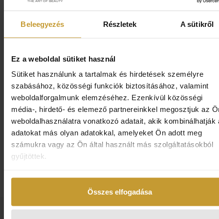
to oily skin - arckrém (normal
Intensive Moisturising Cream -
és zsíros bőrre)
hialuron krém
Beleegyezés
Részletek
A sütikről
21.000 Ft
26.300 Ft
Ez a weboldal sütiket használ
Sütiket használunk a tartalmak és hirdetések személyre
szabásához, közösségi funkciók biztosításához, valamint
weboldalforgalmunk elemzéséhez. Ezenkívül közösségi
média-, hirdető- és elemező partnereinkkel megosztjuk az Ö
weboldalhasználatra vonatkozó adatait, akik kombinálhatják
SKEYNDOR
SKEYNDOR
adatokat más olyan adatokkal, amelyeket Ön adott meg
POWER C+ - Eye Contour
POWER C+ Energizing Cream
Cream - szemkörnyékápoló
SPF15
számukra vagy az Ön által használt más szolgáltatásokból
gyűjtöttek.
17.100 Ft
25.400 Ft
Összes elfogadása
Budaörsi Skeyndor kozmetika