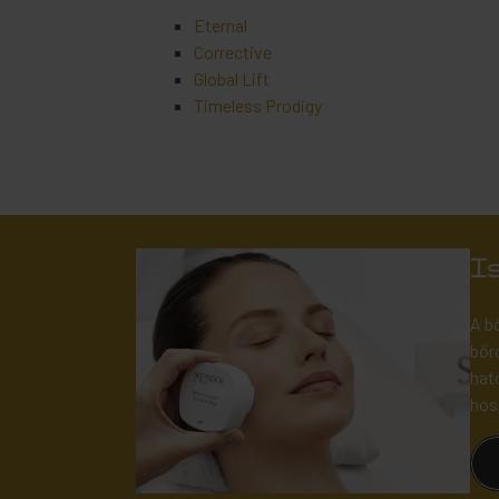
Eternal
Corrective
Global Lift
Timeless Prodigy
I
A b
bőr
hat
hos