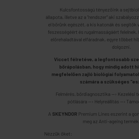
Kulcsfontosságú tényezőink a sejtbi
állapota, illetve az a "rendszer" aki szabályozz
el bőrünk egészét, a kis katonák és segítők 
feszességéért és rugalmasságáért felelnek. 
előrehaladtával elfáradnak, egyre többet 
dolgozni.
Viccet félretéve, a legfontosabb sz
bőrápolásban, hogy mindig adott 
megfelelően zajló biológiai folyamato
számára a szükséges "es
Felmérés, bőrdiagnosztika --› Kezelési 
pótlására --› Helyreállítás --› Tám
A
SKEYNDOR
Premium Lines eszerint a gon
meg az Anti-ageing termékc
Nézzük őket: