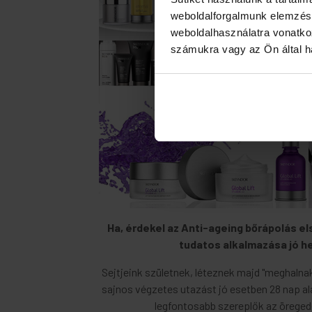
weboldalforgalmunk elemzésé
weboldalhasználatra vonatko
számukra vagy az Ön által ha
Ha, érdekel az Anti-ageing bőrápolás el
tudatos alkalmazása jó he
Sejtjeink születnek, léteznek majd "meghalnak
sajnos végzetes utazást jó esetben 28 nap a
legfontosabb szereplők az öregedé