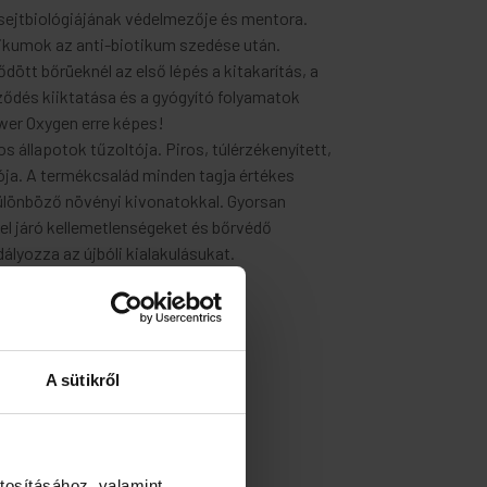
sejtbiológiájának védelmezője és mentora.
tikumok az anti-biotikum szedése után.
itődött bőrüeknél az első lépés a kitakarítás, a
ződés kiiktatása és a gyógyító folyamatok
wer Oxygen erre képes!
os állapotok tűzoltója. Piros, túlérzékenyített,
tója. A termékcsalád minden tagja értékes
ülönböző növényi kivonatokkal. Gyorsan
kel járó kellemetlenségeket és bőrvédő
lyozza az újbóli kialakulásukat.
A sütikről
tosításához, valamint