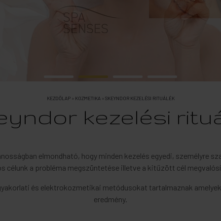
KEZDŐLAP
»
KOZMETIKA
»
SKEYNDOR KEZELÉSI RITUÁLÉK
yndor kezelési ritu
ánosságban elmondható, hogy minden kezelés egyedi, személyre sz
s célunk a probléma megszüntetése illetve a kitűzött cél megvalósí
, gyakorlati és elektrokozmetikai metódusokat tartalmaznak amelyek
eredmény.