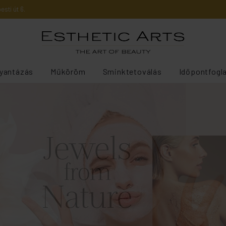
sti út 6.
yantázás
Műköröm
Sminktetoválás
Időpontfogl