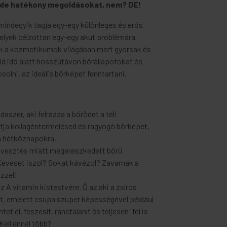
ű de hatékony megoldásokat, nem? DE!
indegyik tagja egy-egy különleges és erős
melyek célzottan egy-egy akut problémára
ok a kozmetikumok világában mert gyorsak és
d idő alatt hosszútávon bőrállapotokat és
olni, az ideális bőrképet fenntartani.
aszer, aki felrázza a bőrödet a téli
dítja kollagéntermelésed és ragyogó bőrképet,
a hétköznapokra.
zvesztés miatt megereszkedett bőrű
Keveset iszol? Sokat kávézol? Zavarnak a
zzel!
z A vitamin kistestvére. Ő az aki a zsíros
t, emelett csupa szuper képességével például
t el, feszesít, ránctalanít és teljesen "fel is
 Kell ennél több?