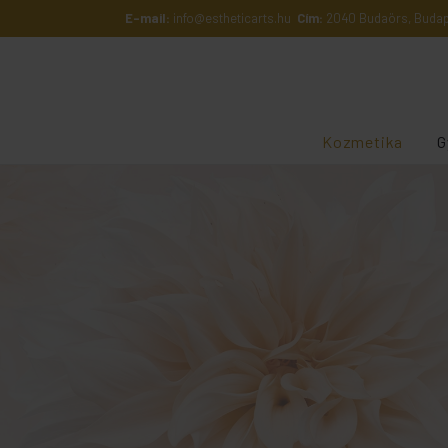
E-mail:
info@estheticarts.hu
Cím:
2040 Budaörs, Budape
Kozmetika
G