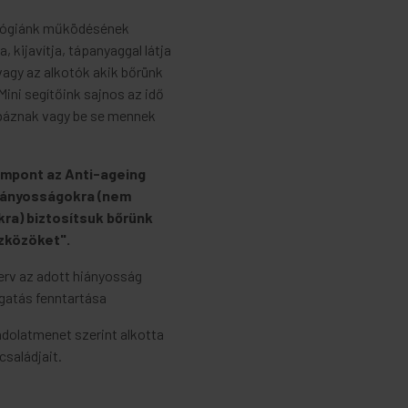
ológiánk működésének
a, kijavítja, tápanyaggal látja
vagy az alkotók akik bőrünk
Mini segítőink sajnos az idő
hibáznak vagy be se mennek
empont az Anti-ageing
hiányosságokra (nem
kra) biztosítsuk bőrünk
zközöket".
terv az adott hiányosság
ogatás fenntartása
dolatmenet szerint alkotta
saládjait.