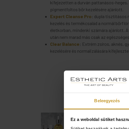
kifejezetten a durván pattanásos-heges
pigmentfoltos bőr kezelésére ajánlott.
Expert Cleanse Pro
: dupla tisztításos
kezelés és termékcsalád a normál bőrflóra
életkorban, mindenki számára ajánlott. Á
után nem marad más csak az egészséges
Clear Balance
: Extrém zsíros, aknés, g
kezelésére és normalizálására kifejleszt
Premium Li
Beleegyezés
Ez a weboldal sütiket haszn
Sütiket használunk a tartal