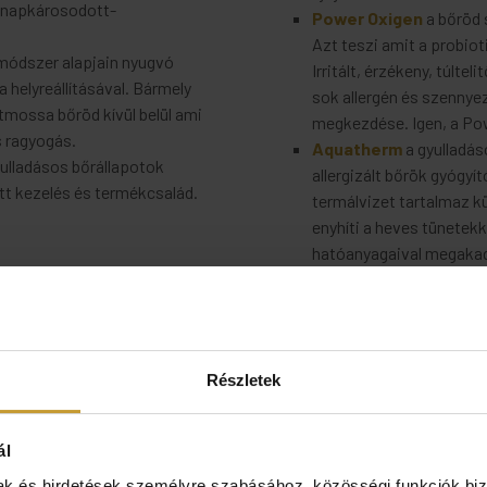
, napkárosodott-
Power Oxigen
a bőröd 
Azt teszi amit a probio
 módszer alapjain nyugvó
Irritált, érzékeny, túltel
 helyreállításával. Bármely
sok allergén és szennye
tmossa bőröd kívül belül ami
megkezdése. Igen, a Po
 ragyogás.
Aquatherm
a gyulladás
yulladásos bőrállapotok
allergizált bőrök gyógyí
ett kezelés és termékcsalád.
termálvizet tartalmaz k
enyhíti a heves tünetek
hatóanyagaival megakadá
nes
Részletek
ál
mak és hirdetések személyre szabásához, közösségi funkciók biz