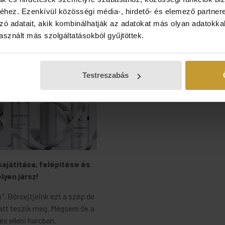
hez. Ezenkívül közösségi média-, hirdető- és elemező partner
zó adatait, akik kombinálhatják az adatokat más olyan adatokka
sznált más szolgáltatásokból gyűjtöttek.
Testreszabás
sajátítása, felépítése és
lyen jársz!
". Bőrsejtjeink ezt a szép de
latt teszik meg. Mégsem ők a
s elleni harcban.