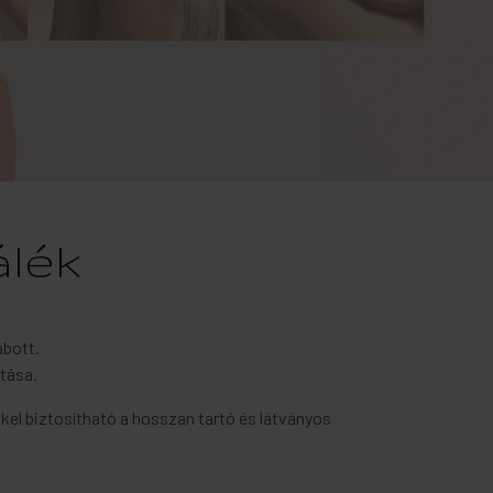
álék
abott.
tása.
kel biztosítható a hosszan tartó és látványos