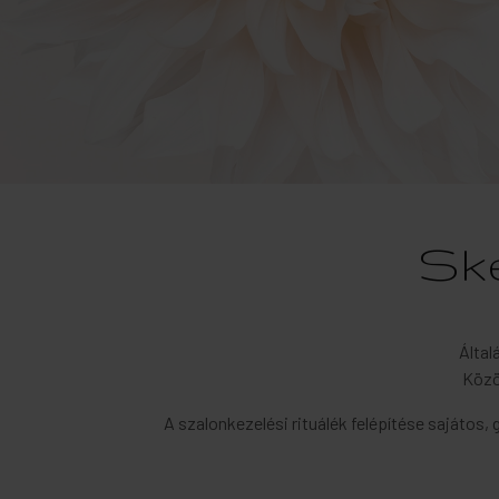
Ske
Által
Közö
A szalonkezelési rituálék felépítése sajátos