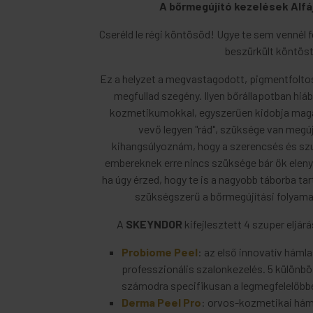
A bőrmegújító kezelések Alfá
Cseréld le régi köntösöd! Ugye te sem vennél fe
beszürkült köntös
Ez a helyzet a megvastagodott, pigmentfoltos
megfullad szegény. Ilyen bőrállapotban hi
kozmetikumokkal, egyszerűen kidobja magá
vevő legyen "rád", szüksége van megúju
kihangsúlyoznám, hogy a szerencsés és sz
embereknek erre nincs szüksége bár ők ele
ha úgy érzed, hogy te is a nagyobb táborba tar
szükségszerű a bőrmegújítási folya
A
SKEYNDOR
kifejlesztett 4 szuper eljár
Probiome Peel
: az első innovatív háml
professzionális szalonkezelés. 5 különböz
számodra specifikusan a legmegfelelőbbe
Derma Peel Pro
: orvos-kozmetikai hám