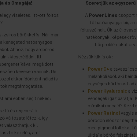
ja és Omegája!
Szeretjük az egyszer
l egy viseletes, itt-ott foltos
A
Power Lines
csoport m
t?
fő hatóanyaggal bír, a
fókuszálnak. Ők az éllovas
, zsíros bőrökkel is. Már-már
hatékonyak, képesek rövi
ába kenegeted hatóanyagos
bőrproblémákat orvos
ból. Ahhoz, hogy arcbőröd
lni, kicserélődni. Itt
Nézzük kik is ők:
upergenetikával megáldott
Power C+
a tavaszi csod
nyészően kevesen vannak. De
melankóliából, aki bein
tozol akkor időnként nálad is
egységes bőrtónust ad 
matok megtámogatása.
Power Hyaluronic
a ví
ást ami ebben segít neked:
vendégek igaz barátja! 
mimikai ráncaid? Kezd e
asztó és regeneráló
Power Retinol
vagyis a
ő változata létezik, így
bőrödön először segíthe
t választhatjuk ki.
még pigmentfoltokat tünte
lasztó kezelés, ami
újítja" a bőröd felszínét!