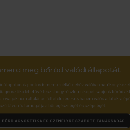
smerd meg bőröd valódi állapotát
őr állapotának pontos ismerete nélkül nehéz valóban hatékony kezel
diagnosztika lehetővé teszi, hogy részletes képet kapjunk bőröd aktu
óanyagok nem általános feltételezésekre, hanem valós adatokra épül
szú távon is támogatja a bőr egészségét és szépségét.
BŐRDIAGNOSZTIKA ÉS SZEMÉLYRE SZABOTT TANÁCSADÁS