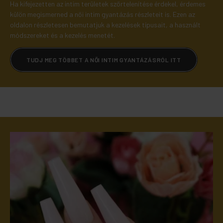
Ha kifejezetten az intim területek szőrtelenítése érdekel, érdemes
külön megismerned a női intim gyantázás részleteit is. Ezen az
oldalon részletesen bemutatjuk a kezelések típusait, a használt
módszereket és a kezelés menetét.
TUDJ MEG TÖBBET A NŐI INTIM GYANTÁZÁSRÓL ITT