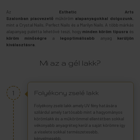
Az
Esthetic Arts
Szalonban piacvezető
műköröm
alapanyagokkal dolgozunk
,
mint a Crystal Nails, Perfect Nails és a Marilyn Nails. A több márkás
alapanyag paletta lehetővé teszi, hogy
minden köröm típusra
és
köröm minőségre
a
legoptimálisabb
anyag
kerüljön
kiválasztásra
.
Mi az a gél lakk?
1
Folyékony zselé lakk
Folyékony zselé lakk amely UV fény hatására
szilárdul amely tartósabb mint a hagyományos
körömlakk és a műkörömmel ellentétben sokkal
vékonyabb anyagréteg kerül a saját körömre így
a viselete sokkal természetesebb,
kényelmesebb.