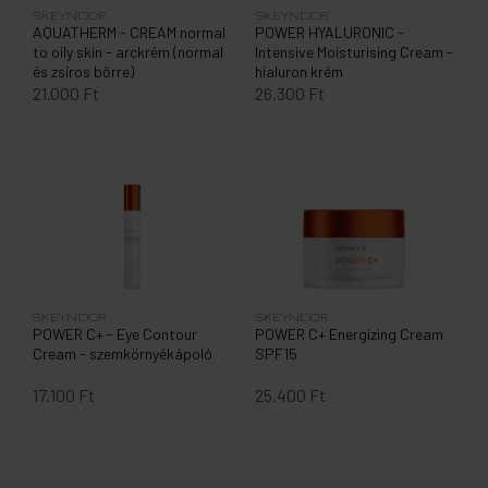
SKEYNDOR
SKEYNDOR
AQUATHERM - CREAM normal
POWER HYALURONIC -
to oily skin - arckrém (normal
Intensive Moisturising Cream -
és zsíros bőrre)
hialuron krém
21.000 Ft
26.300 Ft
SKEYNDOR
SKEYNDOR
POWER C+ - Eye Contour
POWER C+ Energizing Cream
Cream - szemkörnyékápoló
SPF15
17.100 Ft
25.400 Ft