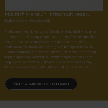
Női, férfi Manikűr – kifinomult kezek,
tökéletes részletek
A tökéletes megjelenés az apró részleteknél kezdődik – és nincs
kifinomultabb, mint egy elegánsan ápolt kéz. Prémium manikűr
szolgáltatásunk személyre szabott gondoskodást kínál,
professzionális eszközökkel és magas minőségű termékekkel.
Finoman formázzuk körmeidet, eltávolítjuk az elhalt bőrt, majd
tápláló ápolással varázsoljuk kezeidet selymesen puhává és
ragyogóvá. Választható lakkozással vagy természetes fényű
finissel – az eredmény mindig stílusos, letisztult és elegáns.
TOVÁBB A MANIKŰR SZOLGÁLTATÁSRA