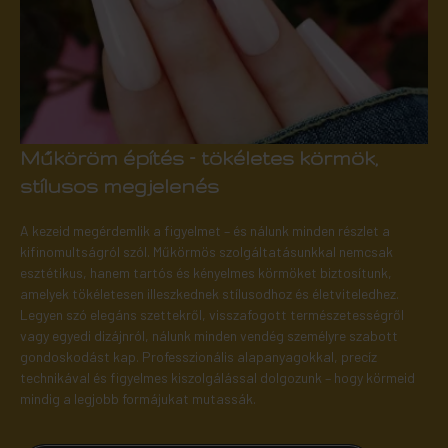
Műköröm építés – tökéletes körmök,
stílusos megjelenés
A kezeid megérdemlik a figyelmet – és nálunk minden részlet a
kifinomultságról szól. Műkörmös szolgáltatásunkkal nemcsak
esztétikus, hanem tartós és kényelmes körmöket biztosítunk,
amelyek tökéletesen illeszkednek stílusodhoz és életviteledhez.
Legyen szó elegáns szettekről, visszafogott természetességről
vagy egyedi dizájnról, nálunk minden vendég személyre szabott
gondoskodást kap. Professzionális alapanyagokkal, precíz
technikával és figyelmes kiszolgálással dolgozunk – hogy körmeid
mindig a legjobb formájukat mutassák.