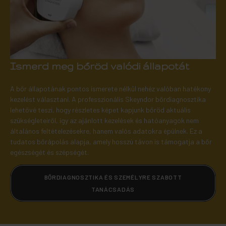
Ismerd meg bőröd valódi állapotát
A bőr állapotának pontos ismerete nélkül nehéz valóban hatékony
kezelést választani. A professzionális Skeyndor bőrdiagnosztika
lehetővé teszi, hogy részletes képet kapjunk bőröd aktuális
szükségleteiről, így az ajánlott kezelések és hatóanyagok nem
általános feltételezésekre, hanem valós adatokra épülnek. Ez a
tudatos bőrápolás alapja, amely hosszú távon is támogatja a bőr
egészségét és szépségét.
BŐRDIAGNOSZTIKA ÉS SZEMÉLYRE SZABOTT
TANÁCSADÁS