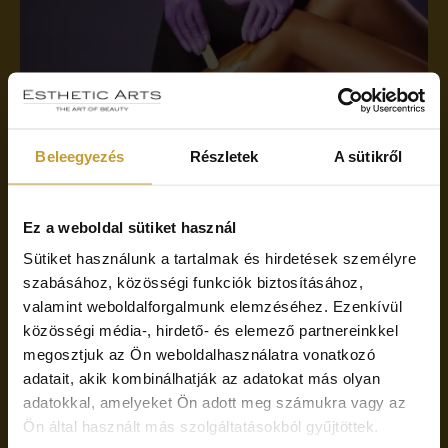
Beleegyezés
Részletek
A sütikről
Prémium gyantázás – selymesen sima
Ez a weboldal sütiket használ
bőr, kompromisszumok nélkül
Sütiket használunk a tartalmak és hirdetések személyre
Tapasztald meg a professzionális gyantázás élményét, ahol a
szabásához, közösségi funkciók biztosításához,
kényelem és a tökéletes végeredmény találkozik.
valamint weboldalforgalmunk elemzéséhez. Ezenkívül
Bőrbarát technikáinknak köszönhetően a kezelés gyors, hatékony
közösségi média-, hirdető- és elemező partnereinkkel
és kíméletes.
megosztjuk az Ön weboldalhasználatra vonatkozó
Engedd, hogy bőröd újra sima és ragyogó legyen, magabiztosan
adatait, akik kombinálhatják az adatokat más olyan
minden nap.
adatokkal, amelyeket Ön adott meg számukra vagy az
Ön által használt más szolgáltatásokból gyűjtöttek.
TOVÁBB A GYANTÁZÁS SZOLGÁLTATÁSRA