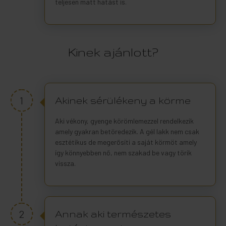
teljesen matt hatást is.
Kinek ajánlott?
1
Akinek sérülékeny a körme
Aki vékony, gyenge körömlemezzel rendelkezik
amely gyakran betöredezik. A gél lakk nem csak
esztétikus de megerősíti a saját körmöt amely
így könnyebben nő, nem szakad be vagy törik
vissza.
2
Annak aki természetes