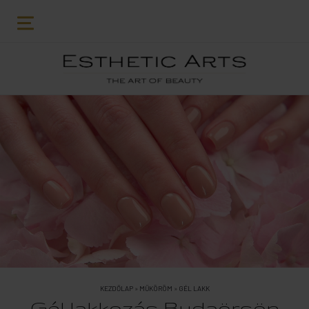
KEZDŐLAP
»
MŰKÖRÖM
»
GÉL LAKK
Gél lakkozás Budaörsön