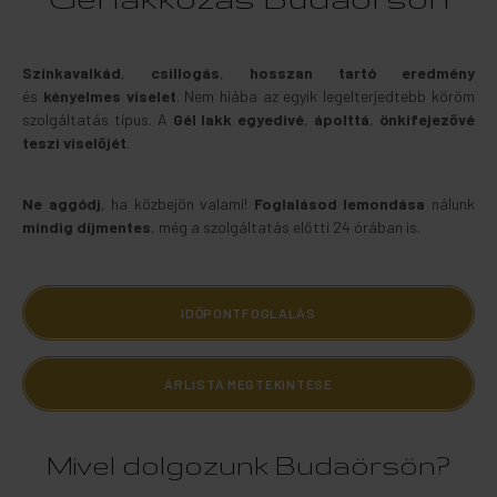
Színkavalkád
,
csillogás
,
hosszan tartó eredmény
és
kényelmes viselet
. Nem hiába az egyik legelterjedtebb köröm
szolgáltatás típus. A
Gél lakk egyedivé
,
ápolttá
,
önkifejezővé
teszi
viselőjét
.
Ne aggódj
, ha közbejön valami!
Foglalásod
lemondása
nálunk
mindig
díjmentes
, még a szolgáltatás előtti 24 órában is.
IDŐPONTFOGLALÁS
ÁRLISTA MEGTEKINTÉSE
Mivel dolgozunk Budaörsön?