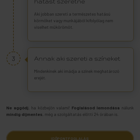
hatást szeretne
Aki jobban szereti a természetes hatású
körmöket vagy munkájából kifolyólag nem
viselhet műkörömöt.
3
Annak aki szereti a színeket
Mindenkinek aki imádja a színek meghatározó
erejét.
Ne aggódj
, ha közbejön valami!
Foglalásod
lemondása
nálunk
mindig
díjmentes
, még a szolgáltatás előtti 24 órában is.
IDŐPONTFOGLALÁS