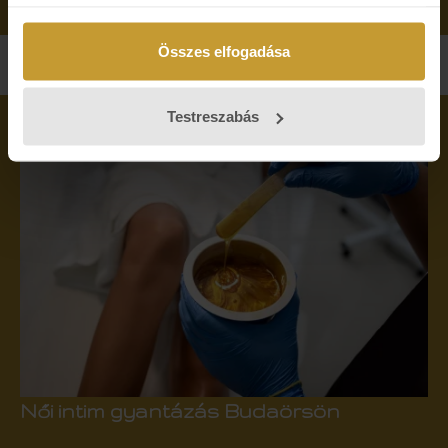
Összes elfogadása
Testreszabás
Női intim gyantázás Budaörsön