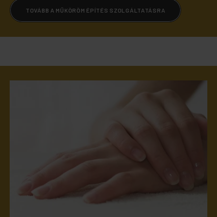
TOVÁBB A MŰKÖRÖM ÉPÍTÉS SZOLGÁLTATÁSRA