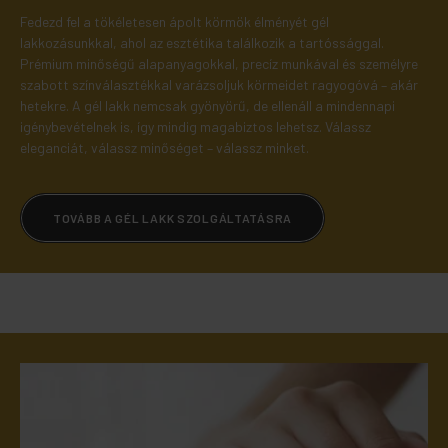
Fedezd fel a tökéletesen ápolt körmök élményét gél
lakkozásunkkal, ahol az esztétika találkozik a tartóssággal.
Prémium minőségű alapanyagokkal, precíz munkával és személyre
szabott színválasztékkal varázsoljuk körmeidet ragyogóvá – akár
hetekre. A gél lakk nemcsak gyönyörű, de ellenáll a mindennapi
igénybevételnek is, így mindig magabiztos lehetsz. Válassz
eleganciát, válassz minőséget – válassz minket.
TOVÁBB A GÉL LAKK SZOLGÁLTATÁSRA