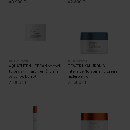
40.900 Ft
42.800 Ft
SKEYNDOR
SKEYNDOR
AQUATHERM - CREAM normal
POWER HYALURONIC -
to oily skin - arckrém (normal
Intensive Moisturising Cream -
és zsíros bőrre)
hialuron krém
21.000 Ft
26.300 Ft