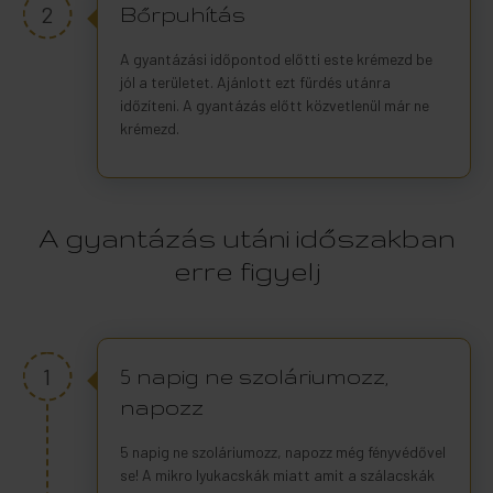
2
Bőrpuhítás
A gyantázási időpontod előtti este krémezd be
jól a területet. Ajánlott ezt fürdés utánra
időzíteni. A gyantázás előtt közvetlenül már ne
krémezd.
A gyantázás utáni időszakban
erre figyelj
1
5 napig ne szoláriumozz,
napozz
5 napig ne szoláriumozz, napozz még fényvédővel
se! A mikro lyukacskák miatt amit a szálacskák