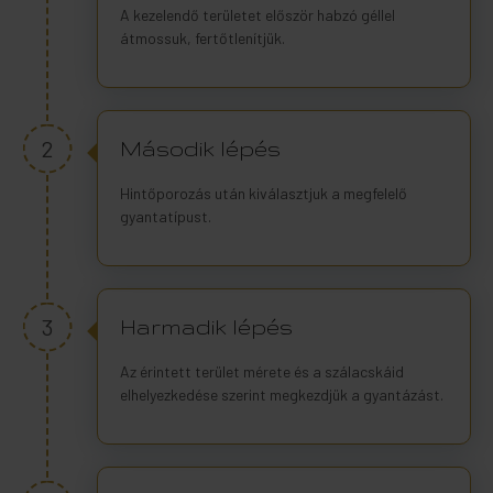
A kezelendő területet először habzó géllel
átmossuk, fertőtlenítjük.
2
Második lépés
Hintőporozás után kiválasztjuk a megfelelő
gyantatípust.
3
Harmadik lépés
Az érintett terület mérete és a szálacskáid
elhelyezkedése szerint megkezdjük a gyantázást.