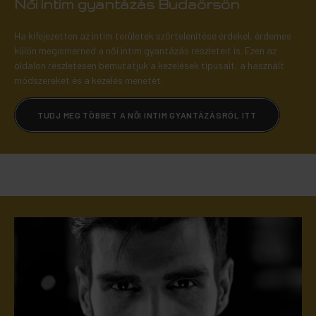
Női intim gyantázás Budaörsön
Ha kifejezetten az intim területek szőrtelenítése érdekel, érdemes
külön megismerned a női intim gyantázás részleteit is. Ezen az
oldalon részletesen bemutatjuk a kezelések típusait, a használt
módszereket és a kezelés menetét.
TUDJ MEG TÖBBET A NŐI INTIM GYANTÁZÁSRÓL ITT