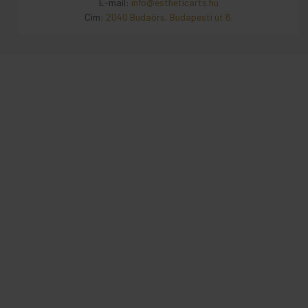
E-mail:
info@estheticarts.hu
Cím:
2040 Budaörs, Budapesti út 6.