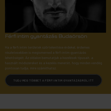
Férfi intim gyantázás Budaörsön
Ha a férfi intim területek szőrtelenítése érdekel, érdemes
részletesebben is megismerned a férfi intim gyantázás
lehetőségeit. Az oldalon bemutatjuk a kezelések típusait, a
használt módszereket és a kezelés menetét, hogy minden vendég
pontosan tudja, mire számíthatsz.
TUDJ MEG TÖBBET A FÉRFI INTIM GYANTÁZÁSRÓL ITT