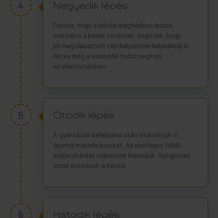
4
Negyedik lépés
Fontos, hogy a bőröd megfelelően feszes
maradjon a kezelt területen. Segítünk, hogy
jól megválasztott testhelyzetben helyezkedj el
illetve még a kezeiddel tudsz segíteni
az ellentartásban.
5
Ötödik lépés
A gyantázás befejezése után eltávolítjuk a
gyanta maradványokat. Az esetleges túlélő
szálacskáidat csipesszel kiszedjük. Gyógyvizes
vízzel átmossuk a bőröd.
6
Hatodik lépés