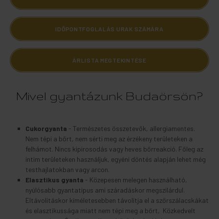
IDŐPONTFOGLALÁS URAK SZÁMÁRA
ÁRLISTA MEGTEKINTÉSE
Mivel gyantázunk Budaörsön?
Cukorgyanta
- Természetes összetevők, allergiamentes.
Nem tépi a bőrt, nem sérti meg az érzékeny területeken a
felhámot. Nincs kipirosodás vagy heves bőrreakció. Főleg az
intim területeken használjuk, egyéni döntés alapján lehet még
testhajlatokban vagy arcon.
Elasztikus gyanta
- Közepesen melegen használható,
nyúlósabb gyantatipus ami száradáskor megszilárdul.
Eltávolításkor kíméletesebben távolítja el a szőrszálacskákat
és elasztikussága miatt nem tépi meg a bőrt, Közkedvelt