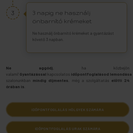
3
3 napig ne használj
önbarnító krémeket
Ne használj önbarnító krémeket a gyantázást
követő 3 napban.
Ne aggódj
, ha közbejön
valami!
Gyantázással
kapcsolatos
időpontfoglalásod
lemondása
szalonunkban
mindig
díjmentes
, még a szolgáltatás
előtti 24
órában is
.
IDŐPONTFOGLALÁS HÖLGYEK SZÁMÁRA
IDŐPONTFOGLALÁS URAK SZÁMÁRA