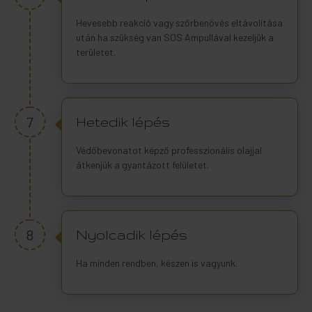
Hevesebb reakcíó vagy szőrbenövés eltávolítása
után ha szükség van SOS Ampullával kezeljük a
területet.
7
Hetedik lépés
Védőbevonatot képző professzionális olajjal
átkenjük a gyantázott felületet.
8
Nyolcadik lépés
Ha minden rendben, készen is vagyunk.