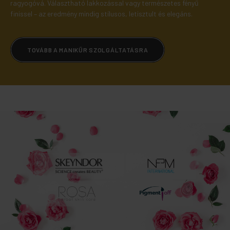
ragyogóvá. Választható lakkozással vagy természetes fényű
finissel – az eredmény mindig stílusos, letisztult és elegáns.
TOVÁBB A MANIKŰR SZOLGÁLTATÁSRA