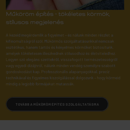
Műköröm építés – tökéletes körmök,
stílusos megjelenés
A kezeid megérdemlik a figyelmet – és nálunk minden részlet a
kifinomultságról szól. Műkörmös szolgáltatásunkkal nemcsak
esztétikus, hanem tartós és kényelmes körmöket biztosítunk,
amelyek tökéletesen illeszkednek stílusodhoz és életviteledhez.
Legyen szó elegáns szettekről, visszafogott természetességről
vagy egyedi dizájnról, nálunk minden vendég személyre szabott
gondoskodást kap. Professzionális alapanyagokkal, precíz
technikával és figyelmes kiszolgálással dolgozunk – hogy körmeid
mindig a legjobb formájukat mutassák.
TOVÁBB A MŰKÖRÖM ÉPÍTÉS SZOLGÁLTATÁSRA