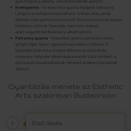
gyantatípus. Érzékeny, vékony bőrűeknek ajánlott.
Krémgyanta
- Az elasztikus gyanta legújabb változata.
Langyosra melegítve használható, krémes állag amely
felkenés után gumiszerűvé szárad. Eltávolítása során szuper
kíméletes a bőrrel. Szeretjük, mert nem szakad,
ezért nagyobb bőrfelületen is alkalmazható.
Patronos gyanta
- Klasszikus gyanta patronba töltve,
görgős fejjel. Gyors, egyszerű használatot biztosít. A
használatának titka a helyes felkenés és eltávolítás
módszere. Helytelen alkalmazása esetén a bőr sérülhet, a
szőrszálak beszakadhatnak. Kevésbé érzékeny bőrűeknek
ajánlott.
Gyantázás menete az Esthetic
Arts szalonban Budaörsön
1
Első lépés