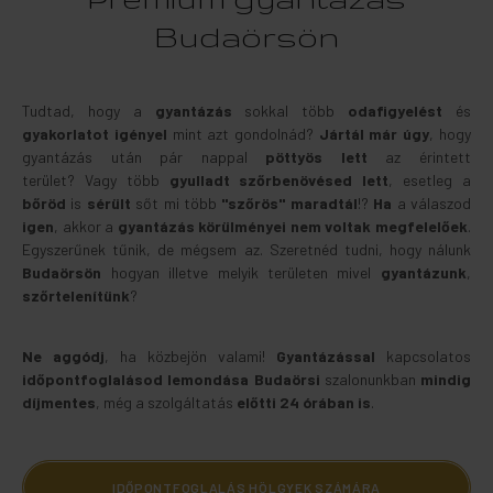
Budaörsön
Tudtad, hogy a
gyantázás
sokkal több
odafigyelést
és
gyakorlatot
igényel
mint azt gondolnád?
Jártál már úgy
, hogy
gyantázás után pár nappal
pöttyös lett
az érintett
terület? Vagy több
gyulladt szőrbenövésed lett
, esetleg a
bőröd
is
sérült
sőt mi több
"szőrös" maradtál
!?
Ha
a válaszod
igen
, akkor a
gyantázás
körülményei nem voltak megfelelőek
.
Egyszerűnek tűnik, de mégsem az. Szeretnéd tudni, hogy nálunk
Budaörsön
hogyan illetve melyik területen mivel
gyantázunk
,
szőrtelenítünk
?
Ne aggódj
, ha közbejön valami!
Gyantázással
kapcsolatos
időpontfoglalásod
lemondása
Budaörsi
szalonunkban
mindig
díjmentes
, még a szolgáltatás
előtti 24 órában is
.
IDŐPONTFOGLALÁS HÖLGYEK SZÁMÁRA