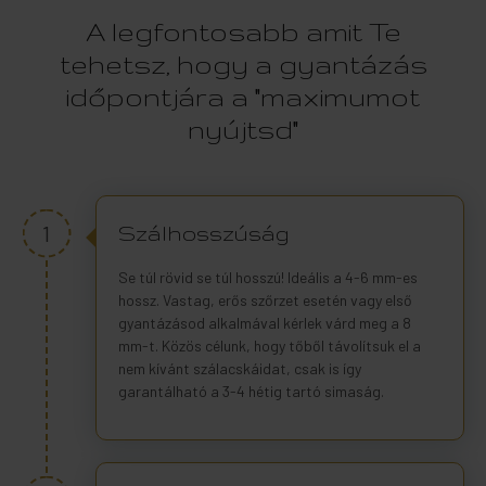
A legfontosabb amit Te
tehetsz, hogy a gyantázás
időpontjára a "maximumot
nyújtsd"
1
Szálhosszúság
Se túl rövid se túl hosszú! Ideális a 4-6 mm-es
hossz. Vastag, erős szőrzet esetén vagy első
gyantázásod alkalmával kérlek várd meg a 8
mm-t. Közös célunk, hogy tőből távolítsuk el a
nem kívánt szálacskáidat, csak is így
garantálható a 3-4 hétig tartó simaság.