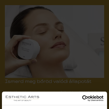
Ismerd meg bőröd valódi állapotát
A bőr állapotának pontos ismerete nélkül nehéz valóban hatékony
kezelést választani. A professzionális Skeyndor bőrdiagnosztika
lehetővé teszi, hogy részletes képet kapjunk bőröd aktuális
szükségleteiről, így az ajánlott kezelések és hatóanyagok nem