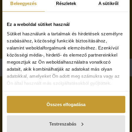
Beleegyezés
Részletek
A sütikről
általános feltételezésekre, hanem valós adatokra épülnek. Ez a
tudatos bőrápolás alapja, amely hosszú távon is támogatja a bőr
egészségét és szépségét.
Ez a weboldal sütiket használ
BŐRDIAGNOSZTIKA ÉS SZEMÉLYRE SZABOTT
Sütiket használunk a tartalmak és hirdetések személyre
TANÁCSADÁS
szabásához, közösségi funkciók biztosításához,
valamint weboldalforgalmunk elemzéséhez. Ezenkívül
közösségi média-, hirdető- és elemező partnereinkkel
megosztjuk az Ön weboldalhasználatra vonatkozó
adatait, akik kombinálhatják az adatokat más olyan
adatokkal, amelyeket Ön adott meg számukra vagy az
Ön által használt más szolgáltatásokból gyűjtöttek.
Összes elfogadása
Testreszabás