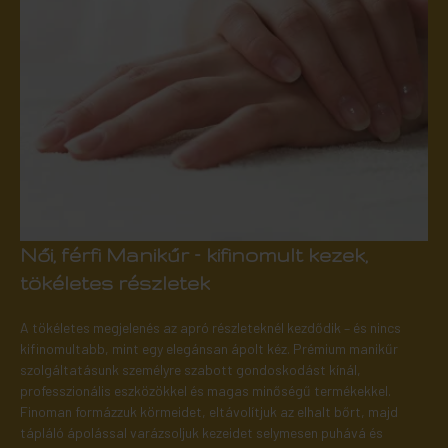
Női, férfi Manikűr – kifinomult kezek,
tökéletes részletek
A tökéletes megjelenés az apró részleteknél kezdődik – és nincs
kifinomultabb, mint egy elegánsan ápolt kéz. Prémium manikűr
szolgáltatásunk személyre szabott gondoskodást kínál,
professzionális eszközökkel és magas minőségű termékekkel.
Finoman formázzuk körmeidet, eltávolítjuk az elhalt bőrt, majd
tápláló ápolással varázsoljuk kezeidet selymesen puhává és