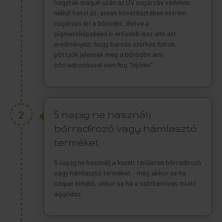
hagytak maguk után az UV sugárzás védelem
nélkül hatol át, ennek következtében extrém
sugárzás éri a bőrödet, illetve a
pigmentképzésed is erősebb lesz ami azt
eredményezi, hogy barnás szürkés foltok,
pöttyök jelennek meg a bőrödön ami
bőrradírozással sem fog "lejönni".
2
5 napig ne használj
bőrradírozó vagy hámlasztó
terméket
5 napig ne használj a kezelt területen bőrradírozó
vagy hámlasztó terméket - még akkor se ha
szuper kímélő, akkor se ha a szőrbenövés miatt
aggódsz.