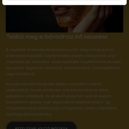
Találd meg a bőrödhöz illő kezelést
A megfelelő arckezelés kiválasztása a bőr állapotának pontos
ismeretével kezdődik. Egyedi kezelésválasztó rendszerünk segít
megtalálni azt a kezelést, amely leginkább megfelel bőröd aktuális
igényeinek, legyen szó vízhiányról, érzékenységről, bőröregedésről
vagy tisztításról.
A professzionális bőrápolás alapja a személyre szabott
megközelítés, hiszen minden bőr más kihívásokkal és eltérő
igényekkel rendelkezik. Az általad tapasztalt tünetek alapján
összeállított ajánlás segít eligazodni a kezelések között, így
könnyebben megtalálhatod azt a megoldást, amely a legtöbbet
nyújthatja bőröd számára.
KEZELÉSVÁLASZTÓ INDÍTÁSA