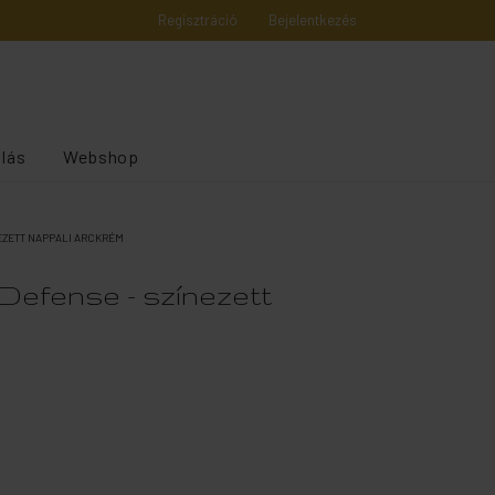
Regisztráció
Bejelentkezés
alás
Webshop
EZETT NAPPALI ARCKRÉM
efense - színezett