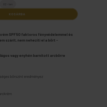
02 - tan
KOSÁRBA
 krém SPF50 faktoros fényvédelemmel és
em szárít, nem nehezíti el a bőrt -
ilágos vagy enyhén barnított arcbőrre
szséges bőrszínt eredményez
arckrém