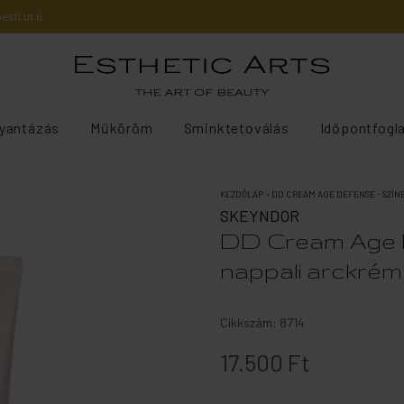
sti út 6.
yantázás
Műköröm
Sminktetoválás
Időpontfogl
KEZDŐLAP
»
DD CREAM AGE DEFENSE - SZÍN
SKEYNDOR
DD Cream Age D
nappali arckrém
Cikkszám:
8714
17.500 Ft