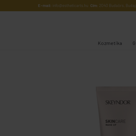
E-mail:
info@estheticarts.hu
Cím:
2040 Budaörs, Budape
Kozmetika
G