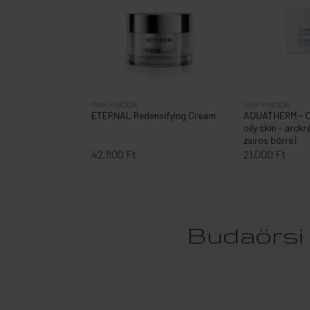
SKEYNDOR
SKEYNDOR
ETERNAL Redensifying Cream
AQUATHERM - C
oily skin - arck
zsíros bőrre)
42.800 Ft
21.000 Ft
Budaörsi 