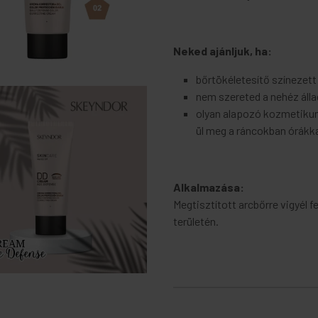
Neked ajánljuk, ha:
bőrtökéletesítő színezett
nem szereted a nehéz áll
olyan alapozó kozmetikum
ül meg a ráncokban órákk
Alkalmazása:
Megtisztított arcbőrre vigyél f
területén.