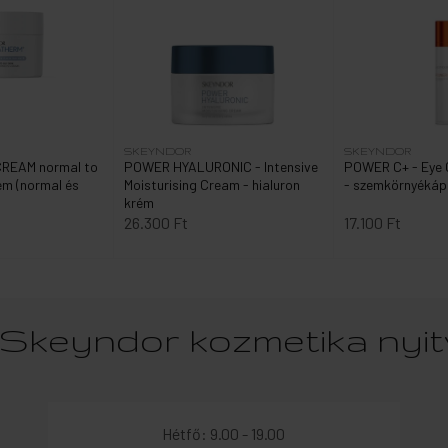
SKEYNDOR
SKEYNDOR
REAM normal to
POWER HYALURONIC - Intensive
POWER C+ - Eye 
rém (normal és
Moisturising Cream - hialuron
- szemkörnyékáp
krém
26.300 Ft
17.100 Ft
Skeyndor kozmetika nyi
Hétfő: 9.00 - 19.00