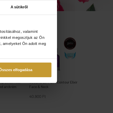
A sütikről
tosításához, valamint
einkkel megosztjuk az Ön
l, amelyeket Ön adott meg
Összes elfogadása
SKEYNDOR
p Lines Filler
GLOBAL LIFT Lift Contour Elixir
ed arckrém
Face & Neck
40.900 Ft