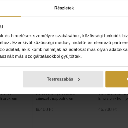
Részletek
Kiemelt termékek
ál
mak és hirdetések személyre szabásához, közösségi funkciók biz
hez. Ezenkívül közösségi média-, hirdető- és elemező partner
zó adatait, akik kombinálhatják az adatokat más olyan adatokka
sznált más szolgáltatásokból gyűjtöttek.
Testreszabás
SKEYNDOR
SKEYNDOR
efense -
CC Cream Age Defense -
CORRECTIVE - Dee
li arckrém
színezett nappali krém
Emulsion - könny
16.400 Ft
45.700 Ft