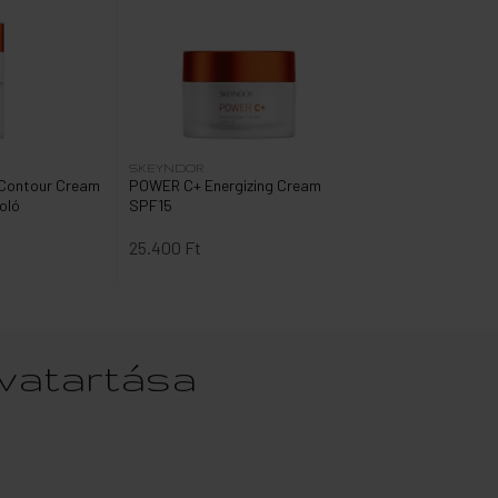
SKEYNDOR
Contour Cream
POWER C+ Energizing Cream
oló
SPF15
25.400 Ft
tvatartása