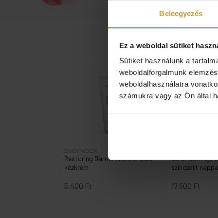
Beleegyezés
Ez a weboldal sütiket haszn
Sütiket használunk a tartal
weboldalforgalmunk elemzésé
weboldalhasználatra vonatko
számukra vagy az Ön által ha
SKEYNDOR
SKEYNDOR
Restoring Barrier Hand Cream -
DD Cream Age D
kézkrém
színezett nappa
5.400 Ft
17.500 Ft