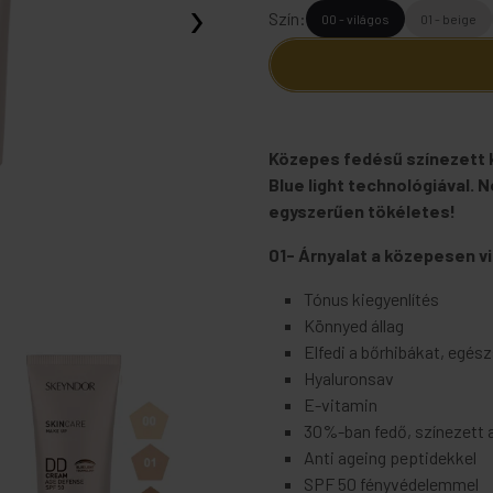
›
Szín:
00 - világos
01 - beige
Közepes fedésű színezett
Blue light technológiával. N
egyszerűen tökéletes!
01- Árnyalat a közepesen v
Tónus kiegyenlítés
Könnyed állag
Elfedi a bőrhibákat, egé
Hyaluronsav
E-vitamin
30%-ban fedő, színezett 
Anti ageing peptidekkel
SPF 50 fényvédelemmel