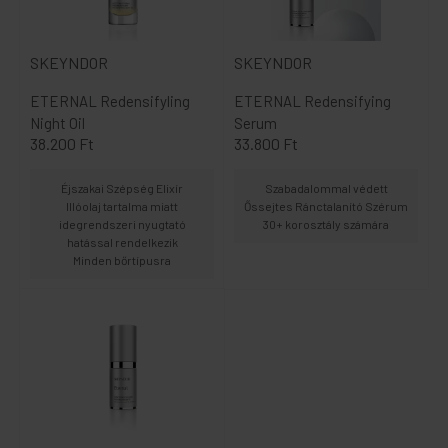
SKEYNDOR
SKEYNDOR
ETERNAL Redensifyling
ETERNAL Redensifying
Night Oil
Serum
38.200 Ft
33.800 Ft
Éjszakai Szépség Elixír
Szabadalommal védett
Illóolaj tartalma miatt
Őssejtes Ránctalanító Szérum
idegrendszeri nyugtató
30+ korosztály számára
hatással rendelkezik
Minden bőrtípusra