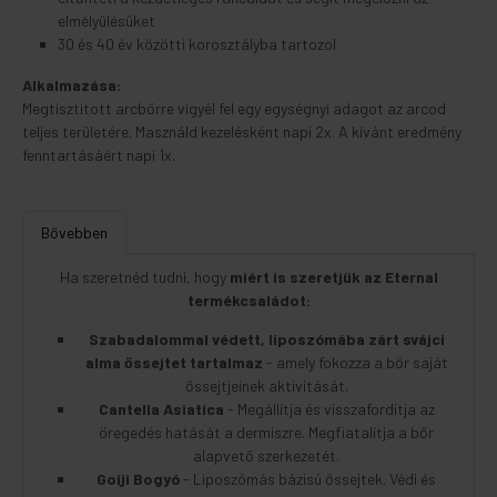
elmélyülésüket
30 és 40 év közötti korosztályba tartozol
Alkalmazása:
Megtisztított arcbőrre vigyél fel egy egységnyi adagot az arcod
teljes területére. Masználd kezelésként napi 2x. A kívánt eredmény
fenntartásáért napi 1x.
Bővebben
Ha szeretnéd tudni, hogy
miért is szeretjük az Eternal
termékcsaládot:
Szabadalommal védett, liposzómába zárt svájci
alma őssejtet tartalmaz
- amely fokozza a bőr saját
őssejtjeinek aktivitását.
Cantella Asiatica
- Megállítja és visszafordítja az
öregedés hatását a dermiszre. Megfiatalítja a bőr
alapvető szerkezetét.
Goiji Bogyó
- Liposzómás bázisú őssejtek. Védi és