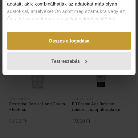
adatait, akik kombinálhatják az adatokat más olyan
adatokkal, amelyeket Ön adott meg számukra vagy az
Ön által használt más szolgáltatásokból gyűjtöttek.
Kiemelt termékek
Összes elfogadása
Testreszabás
SKEYNDOR
SKEYNDOR
Restoring Barrier Hand Cream
DD Cream Age Defense -
- kézkrém
színezett nappali arckrém
5.400 Ft
17.500 Ft