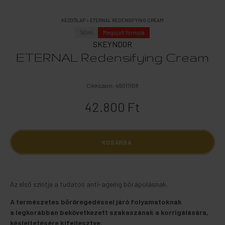
KEZDŐLAP
»
ETERNAL REDENSIFYING CREAM
50ml
Megújult formula
SKEYNDOR
ETERNAL Redensifying Cream
Cikkszám:
49011108
42.800 Ft
KOSÁRBA
Az első szintje a tudatos anti-ageing bőrápolásnak.
A természetes bőröregedéssel járó folyamatoknak
a legkorábban bekövetkezett szakaszának a korrigálására,
késleltetésére kifejlesztve.