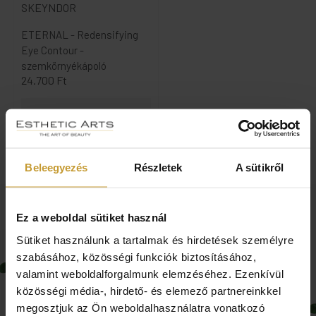
SKEYNDOR
ETERNAL - Redensifying
Eye Contour -
szemkörnyékápoló
24.700 Ft
Szabadalommal védett
Őssejtes Ránctalanító
Szemkörnyék ápoló
30+ korosztály számára
Beleegyezés
Részletek
A sütikről
Ez a weboldal sütiket használ
Sütiket használunk a tartalmak és hirdetések személyre
szabásához, közösségi funkciók biztosításához,
valamint weboldalforgalmunk elemzéséhez. Ezenkívül
közösségi média-, hirdető- és elemező partnereinkkel
megosztjuk az Ön weboldalhasználatra vonatkozó