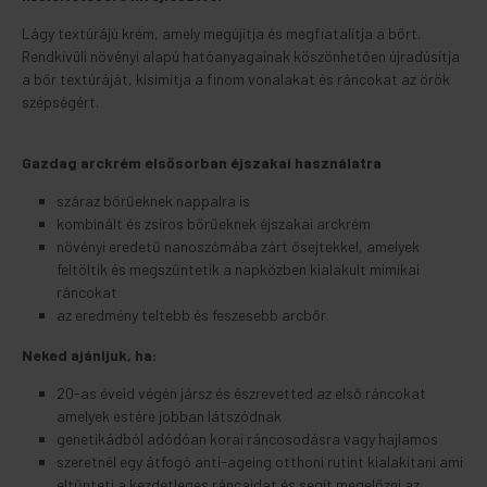
Lágy textúrájú krém, amely megújítja és megfiatalítja a bőrt.
Rendkívüli növényi alapú hatóanyagainak köszönhetően újradúsítja
a bőr textúráját, kisimítja a finom vonalakat és ráncokat az örök
szépségért.
Gazdag arckrém elsősorban éjszakai használatra
száraz bőrűeknek nappalra is
kombinált és zsíros bőrűeknek éjszakai arckrém
növényi eredetű nanoszómába zárt ősejtekkel, amelyek
feltöltik és megszűntetik a napközben kialakult mimikai
ráncokat
az eredmény teltebb és feszesebb arcbőr
Neked ajánljuk, ha:
20-as éveid végén jársz és észrevetted az első ráncokat
amelyek estére jobban látszódnak
genetikádból adódóan korai ráncosodásra vagy hajlamos
szeretnél egy átfogó anti-ageing otthoni rutint kialakítani ami
eltűnteti a kezdetleges ráncaidat és segít megelőzni az