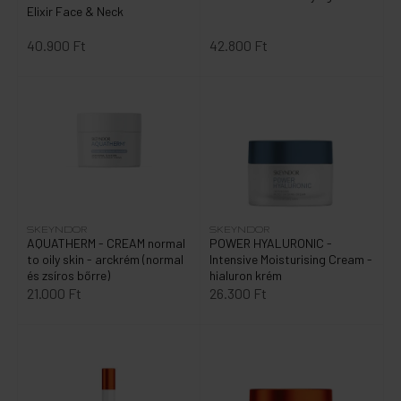
Elixir Face & Neck
40.900 Ft
42.800 Ft
SKEYNDOR
SKEYNDOR
AQUATHERM - CREAM normal
POWER HYALURONIC -
to oily skin - arckrém (normal
Intensive Moisturising Cream -
és zsíros bőrre)
hialuron krém
21.000 Ft
26.300 Ft