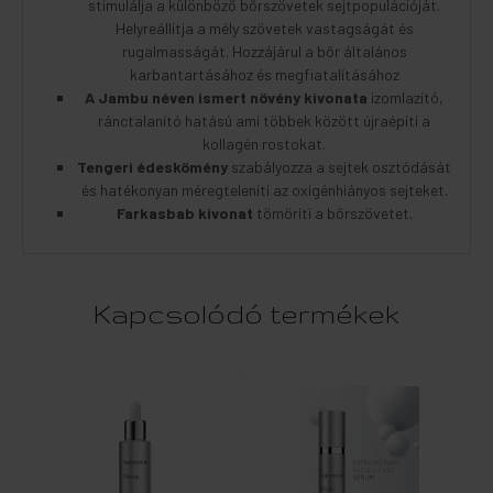
stimulálja a különböző bőrszövetek sejtpopulációját.
Helyreállítja a mély szövetek vastagságát és
rugalmasságát. Hozzájárul a bőr általános
karbantartásához és megfiatalításához
A Jambu néven ismert növény kivonata
izomlazító,
ránctalanító hatású ami többek között újraépíti a
kollagén rostokat.
Tengeri édeskömény
szabályozza a sejtek osztódását
és hatékonyan méregteleníti az oxigénhiányos sejteket.
Farkasbab kivonat
tömöríti a bőrszövetet.
Kapcsolódó termékek